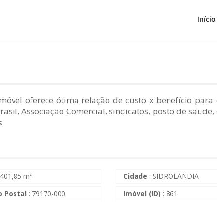
Início
imóvel oferece ótima relação de custo x benefício para
asil, Associação Comercial, sindicatos, posto de saúde, c
s
 401,85 m²
Cidade
: SIDROLANDIA
o Postal
: 79170-000
Imóvel (ID)
: 861