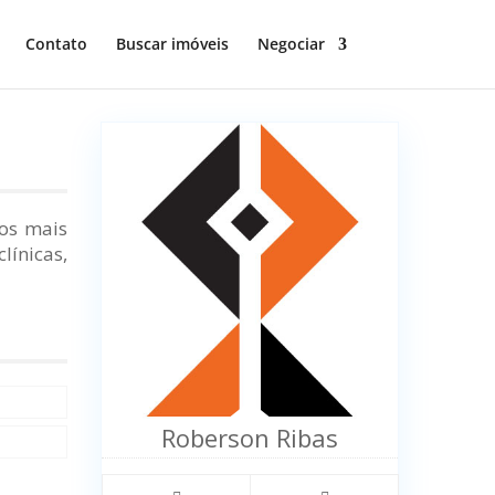
Contato
Buscar imóveis
Negociar
 os mais
línicas,
Roberson Ribas