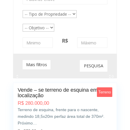
R$
Mais filtros
PESQUISA
0
Vende – se terreno de esquina em ótima
Terreno
localização
R$
280.000,00
Terreno de esquina, frente para o nascente,
medindo 18,5x20m perfaz área total de 370m².
Próximo…