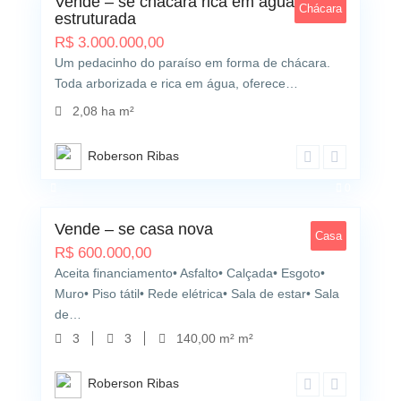
Vende – se chácara rica em água e bem
Chácara
estruturada
R$
3.000.000,00
Um pedacinho do paraíso em forma de chácara.
Toda arborizada e rica em água, oferece…
2,08 ha m²
Roberson Ribas
0
Vende – se casa nova
Casa
R$
600.000,00
Aceita financiamento• Asfalto• Calçada• Esgoto•
Muro• Piso tátil• Rede elétrica• Sala de estar• Sala
de…
3
3
140,00 m² m²
Roberson Ribas