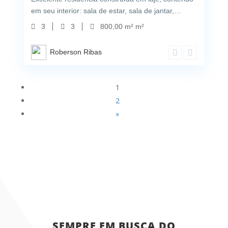
em seu interior: sala de estar, sala de jantar,…
3
3
800,00 m² m²
Roberson Ribas
1
2
»
SEMPRE EM BUSCA DO