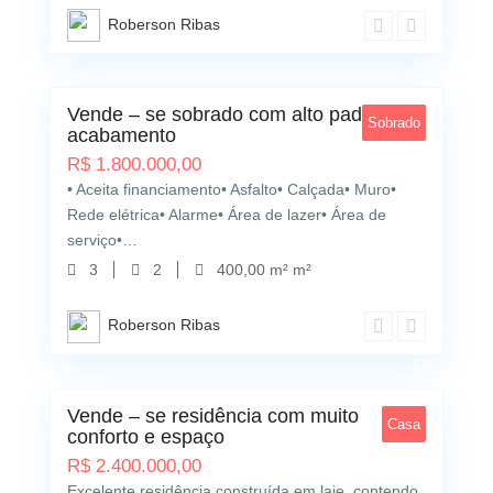
Roberson Ribas
0
Vende – se sobrado com alto padrão de
Sobrado
acabamento
R$
1.800.000,00
• Aceita financiamento• Asfalto• Calçada• Muro•
Rede elétrica• Alarme• Área de lazer• Área de
serviço•…
3
2
400,00 m² m²
Roberson Ribas
0
Vende – se residência com muito
Casa
conforto e espaço
R$
2.400.000,00
Excelente residência construída em laje, contendo